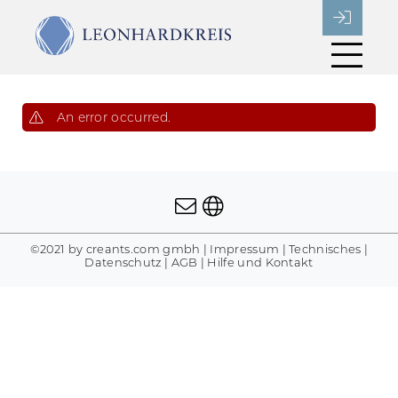


An error occurred.


©2021 by creants.com gmbh
|
Impressum
|
Technisches
|
Datenschutz
|
AGB
|
Hilfe und Kontakt